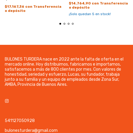
$14.764,90
con
Transferencia
$17.167,36
con
Transferencia
o depósito
o depósito
¡Solo quedan
5
en stock!
BULONES TURDERA nace en 2022 ante la falta de oferta en el
mercado online. Hoy distribuimos, fabricamos e importamos,
satisfacemos a más de 800 clientes por mes. Con valores de
honestidad, seriedad y esfuerzo, Lucas, su fundador, trabaja
junto a su familia y un equipo de empleados desde Zona Sur,
AMBA, Provincia de Buenos Aires.
541127050928
bulonesturdera@gmail.com