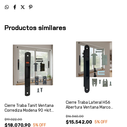
Productos similares
Cierre Traba Lateral H56
Cierre Traba Tanit Ventana
Abertura Ventana Marco
Corrediza Modena 90 +kit
Módena90
Marco
$16.360,00
$19.022,00
$15.542,00
5
% OFF
$18.070,90
5
% OFF