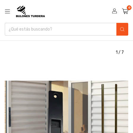
0
1
/
7