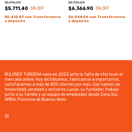
$6.012,00
$6.702,00
$5.711,40
$6.366,90
5
% OFF
5
% OFF
$5.425,83
con
Transferencia
$6.048,56
con
Transferencia
o depósito
o depósito
BULONES TURDERA nace en 2022 ante la falta de oferta en el
mercado online. Hoy distribuimos, fabricamos e importamos,
satisfacemos a más de 800 clientes por mes. Con valores de
honestidad, seriedad y esfuerzo, Lucas, su fundador, trabaja
junto a su familia y un equipo de empleados desde Zona Sur,
AMBA, Provincia de Buenos Aires.