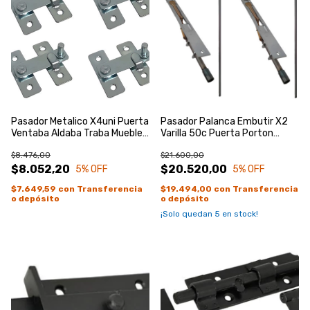
Pasador Metalico X4uni Puerta
Pasador Palanca Embutir X2
Ventaba Aldaba Traba Mueble
Varilla 50c Puerta Porton
Zincado Azul
Ventana Zincado Azul
$8.476,00
$21.600,00
$8.052,20
$20.520,00
5
% OFF
5
% OFF
$7.649,59
con
Transferencia
$19.494,00
con
Transferencia
o depósito
o depósito
¡Solo quedan
5
en stock!