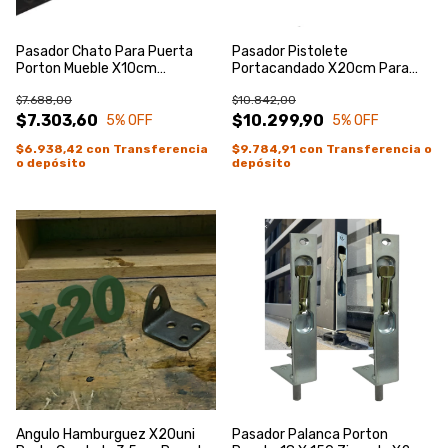
Pasador Chato Para Puerta
Pasador Pistolete
Porton Mueble X10cm
Portacandado X20cm Para
Portacandado
Piso Porton Puerta
$7.688,00
$10.842,00
$7.303,60
$10.299,90
5
% OFF
5
% OFF
$6.938,42
con
Transferencia
$9.784,91
con
Transferencia o
o depósito
depósito
Angulo Hamburguez X20uni
Pasador Palanca Porton