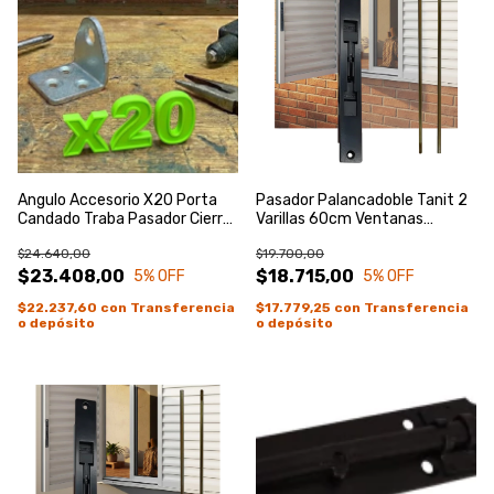
Angulo Accesorio X20 Porta
Pasador Palancadoble Tanit 2
Candado Traba Pasador Cierre
Varillas 60cm Ventanas
Caja Zincado Azul
Puertas Negro
$24.640,00
$19.700,00
$23.408,00
$18.715,00
5
% OFF
5
% OFF
$22.237,60
con
Transferencia
$17.779,25
con
Transferencia
o depósito
o depósito