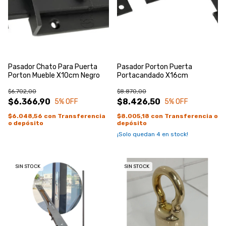
Pasador Chato Para Puerta
Pasador Porton Puerta
Porton Mueble X10cm Negro
Portacandado X16cm
$6.702,00
$8.870,00
$6.366,90
$8.426,50
5
% OFF
5
% OFF
$6.048,56
con
Transferencia
$8.005,18
con
Transferencia o
o depósito
depósito
¡Solo quedan
4
en stock!
SIN STOCK
SIN STOCK