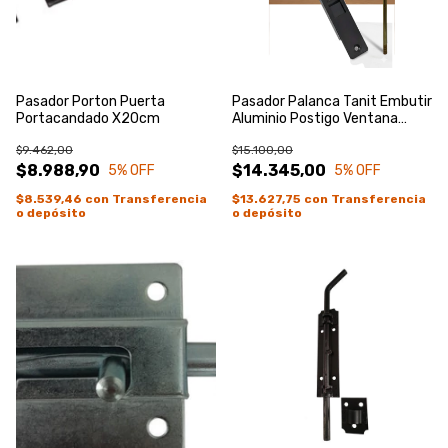
Pasador Porton Puerta
Pasador Palanca Tanit Embutir
Portacandado X20cm
Aluminio Postigo Ventana
60cm Negro
$9.462,00
$15.100,00
$8.988,90
$14.345,00
5
% OFF
5
% OFF
$8.539,46
con
Transferencia
$13.627,75
con
Transferencia
o depósito
o depósito