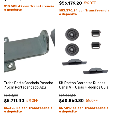
$56.179,20
5
% OFF
$10.585,42
con
Transferencia
o depósito
$53.370,24
con
Transferencia
o depósito
Traba Porta Candado Pasador
Kit Porton Corredizo Ruedas
7.3cm Portacandado Azul
Canal V + Cajas + Rodillos Guia
$6.012,00
$64.064,00
$5.711,40
$60.860,80
5
% OFF
5
% OFF
$5.425,83
con
Transferencia
$57.817,76
con
Transferencia
o depósito
o depósito