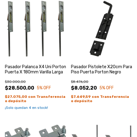
Pasador Palanca X4 Uni Porton
Pasador Pistolete X20cm Para
Puerta X 180mm Varilla Larga
Piso Puerta Porton Negro
$30.000,00
$8.476,00
$28.500,00
$8.052,20
5
% OFF
5
% OFF
$27.075,00
con
Transferencia
$7.649,59
con
Transferencia
o depósito
o depósito
¡Solo quedan
4
en stock!