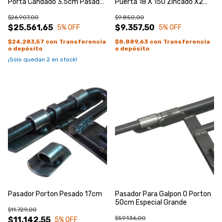
Porta Candado 3.5cm Pasador
Puerta 18 X 150 Zincado X2
Caja Natural
Unidades
$26.907,00
$9.850,00
$25.561,65
$9.357,50
5
% OFF
5
% OFF
$24.283,57
con
Transferencia
$8.889,63
con
Transferencia
o depósito
o depósito
¡Solo quedan
2
en stock!
Pasador Porton Pesado 17cm
Pasador Para Galpon O Porton
50cm Especial Grande
$11.729,00
$59.136,00
$11.142,55
5
% OFF