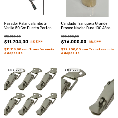
Pasador Palanca Embutir
Candado Tranquera Grande
Varilla 50 Cm Puerta Porton
Bronce Maziso Dura 100 Años
Ventana
Bronce
$12.320,00
$80.000,00
$11.704,00
$76.000,00
5
% OFF
5
% OFF
$11.118,80
con
Transferencia
$72.200,00
con
Transferencia
o depósito
o depósito
SIN STOCK
SIN STOCK