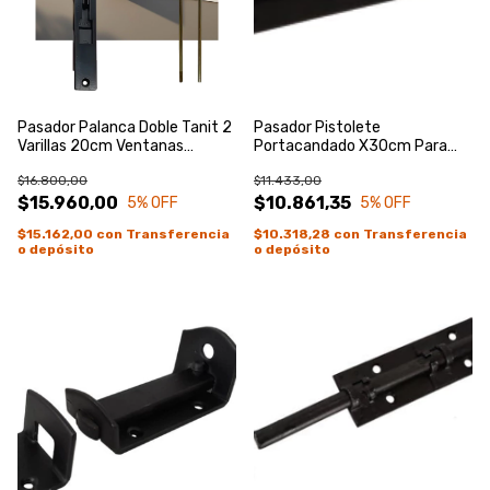
Pasador Palanca Doble Tanit 2
Pasador Pistolete
Varillas 20cm Ventanas
Portacandado X30cm Para
Puertas Negro
Piso Porton Puerta
$16.800,00
$11.433,00
$15.960,00
$10.861,35
5
% OFF
5
% OFF
$15.162,00
con
Transferencia
$10.318,28
con
Transferencia
o depósito
o depósito