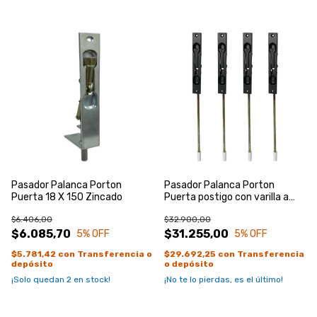
Pasador Palanca Porton
Pasador Palanca Porton
Puerta 18 X 150 Zincado
Puerta postigo con varilla a
rosca
$6.406,00
$32.900,00
$6.085,70
$31.255,00
5
% OFF
5
% OFF
$5.781,42
con
Transferencia o
$29.692,25
con
Transferencia
depósito
o depósito
¡Solo quedan
2
en stock!
¡No te lo pierdas, es el último!