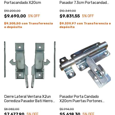
Portacandado X20cm
Pasador 7.3cm Portacandado
Zincado AzuL
$10.200,00
$10.349,00
$9.690,00
$9.831,55
5
% OFF
5
% OFF
$9.205,50
con
Transferencia
$9.339,97
con
Transferencia o
o depósito
depósito
Cierre Lateral Ventana X2un
Pasador Porta Candado
Corrediza Pasador Bati Hierro
X20cm Puertas Portones
Zincado Azul
Zincado Azul
$8.082,00
$5.914,00
$7.677,90
$5.618,30
5
% OFF
5
% OFF