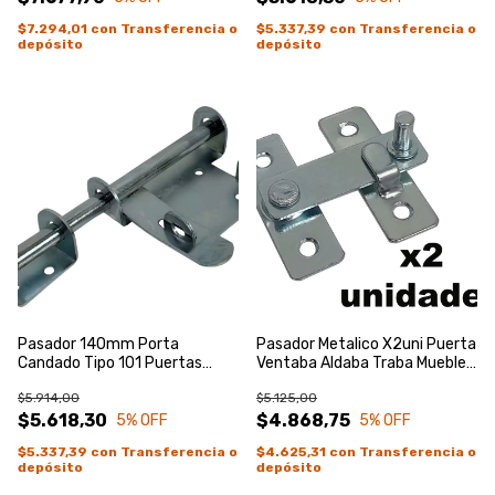
$7.294,01
con
Transferencia o
$5.337,39
con
Transferencia o
depósito
depósito
Pasador 140mm Porta
Pasador Metalico X2uni Puerta
Candado Tipo 101 Puertas
Ventaba Aldaba Traba Mueble
Portones Negro
Zincado Azul
$5.914,00
$5.125,00
$5.618,30
$4.868,75
5
% OFF
5
% OFF
$5.337,39
con
Transferencia o
$4.625,31
con
Transferencia o
depósito
depósito