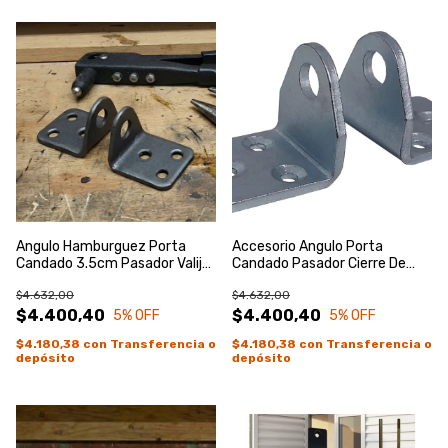
Angulo Hamburguez Porta
Accesorio Angulo Porta
Candado 3.5cm Pasador Valija
Candado Pasador Cierre De
Caja Natural
Gas Caja Zincado Azul
$4.632,00
$4.632,00
$4.400,40
$4.400,40
5
% OFF
5
% OFF
$4.180,38
con
Transferencia o
$4.180,38
con
Transferencia o
depósito
depósito