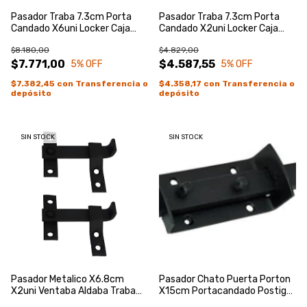
Pasador Traba 7.3cm Porta
Pasador Traba 7.3cm Porta
Candado X6uni Locker Caja
Candado X2uni Locker Caja
Baul Cromoado Gris
Baul Cromoado Gris
$8.180,00
$4.829,00
$7.771,00
$4.587,55
5
% OFF
5
% OFF
$7.382,45
con
Transferencia o
$4.358,17
con
Transferencia o
depósito
depósito
SIN STOCK
SIN STOCK
Pasador Metalico X6.8cm
Pasador Chato Puerta Porton
X2uni Ventaba Aldaba Traba
X15cm Portacandado Postigo
Postigo Zincado Azul
Negro