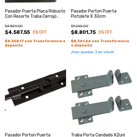
Pasador Puerta Placa Robusto
Pasador Porton Puerta
Con Resorte Traba Cerrojo
Pistolete X 30cm
50mm
$4.829,00
$9.265,00
$4.587,55
$8.801,75
5
% OFF
5
% OFF
$4.358,17
con
Transferencia o
$8.361,66
con
Transferencia
depósito
o depósito
¡Solo quedan
3
en stock!
Pasador Porton Puerta
Traba Porta Candado X2uni