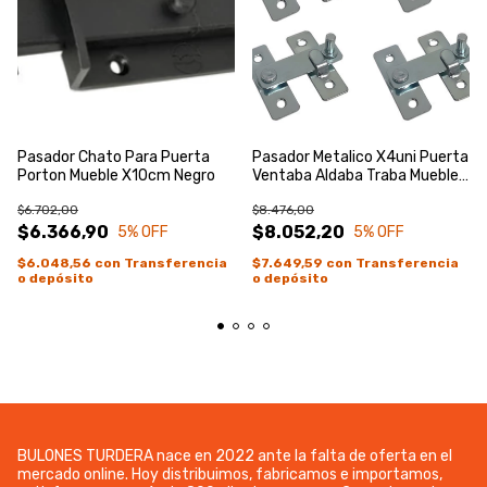
Pasador Chato Para Puerta
Pasador Metalico X4uni Puerta
Porton Mueble X10cm Negro
Ventaba Aldaba Traba Mueble
Zincado Azul
$6.702,00
$8.476,00
$6.366,90
$8.052,20
5
% OFF
5
% OFF
$6.048,56
con
Transferencia
$7.649,59
con
Transferencia
o depósito
o depósito
BULONES TURDERA nace en 2022 ante la falta de oferta en el
mercado online. Hoy distribuimos, fabricamos e importamos,