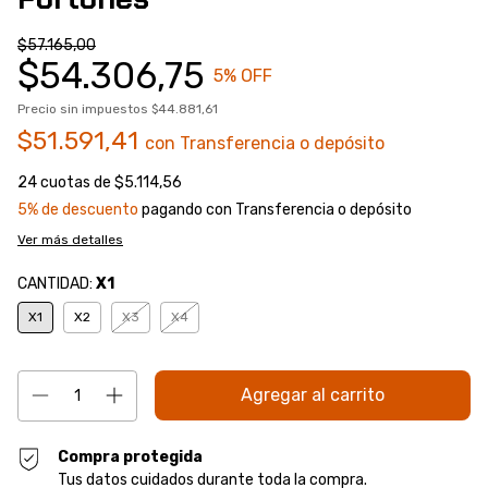
$57.165,00
$54.306,75
5
% OFF
Precio sin impuestos
$44.881,61
$51.591,41
con
Transferencia o depósito
24
cuotas de
$5.114,56
5% de descuento
pagando con Transferencia o depósito
Ver más detalles
CANTIDAD:
X1
X1
X2
X3
X4
Compra protegida
Tus datos cuidados durante toda la compra.