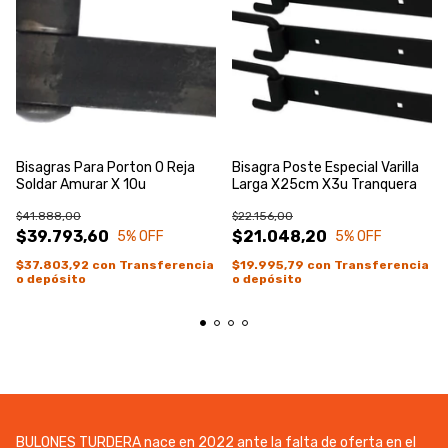
Bisagras Para Porton O Reja
Bisagra Poste Especial Varilla
Soldar Amurar X 10u
Larga X25cm X3u Tranquera
$41.888,00
$22.156,00
$39.793,60
$21.048,20
5
% OFF
5
% OFF
$37.803,92
con
Transferencia
$19.995,79
con
Transferencia
o depósito
o depósito
BULONES TURDERA nace en 2022 ante la falta de oferta en el